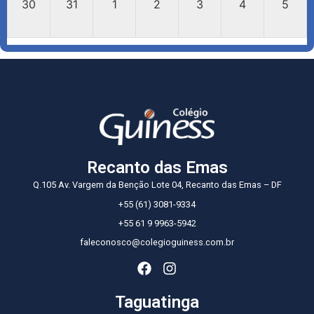
30
31
1
2
3
4
5
Recanto das Emas
Q.105 Av. Vargem da Benção Lote 04, Recanto das Emas – DF
+55 (61) 3081-9334
+55 61 9 9963-5942
faleconosco@colegioguiness.com.br
Taguatinga