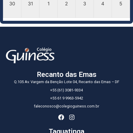
30
31
1
2
3
4
5
Recanto das Emas
Q.105 Av. Vargem da Benção Lote 04, Recanto das Emas – DF
+55 (61) 3081-9334
+55 61 9 9963-5942
faleconosco@colegioguiness.com.br
Taguatinga